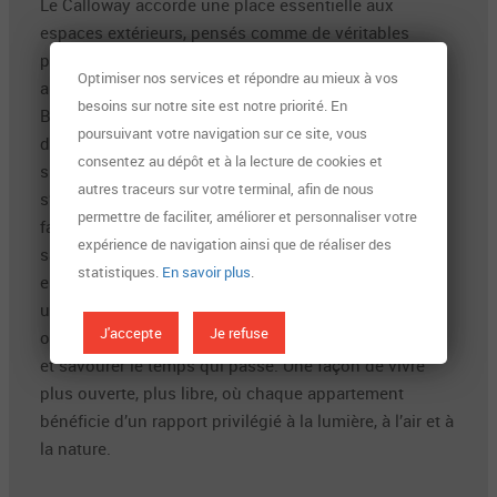
Le Calloway accorde une place essentielle aux
espaces extérieurs, pensés comme de véritables
pièces en plus, offrant un prolongement naturel des
Optimiser nos services et répondre au mieux à vos
appartements vers l’extérieur et le parc urbain.
besoins sur notre site est notre priorité. En
Balcons, loggias, terrasses et jardins privatifs
poursuivant votre navigation sur ce site, vous
deviennent des espaces de vie à part entière, ouverts
consentez au dépôt et à la lecture de cookies et
sur l’environnement et le paysage. Ici, l’extérieur
autres traceurs sur votre terminal, afin de nous
s’apprécie au quotidien : partager un moment en
permettre de faciliter, améliorer et personnaliser votre
famille, recevoir des proches, lire ou dîner à la belle
expérience de navigation ainsi que de réaliser des
saison, en profitant des vues dégagées sur les
statistiques.
En savoir plus
.
espaces verts et, selon les orientations, sur le parc
urbain. Généreusement dimensionnées, les terrasses
J'accepte
Je refuse
offrent des lieux privilégiés pour respirer, se retrouver
et savourer le temps qui passe. Une façon de vivre
plus ouverte, plus libre, où chaque appartement
bénéficie d’un rapport privilégié à la lumière, à l’air et à
la nature.