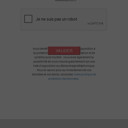
Vous bénéficiez d'un droit d'accès d'opposition à
la portabilité, à l'effacement, à la limitation et de
contrôle post mortem. Vous avez également la
possibilité de vous inscrire gratuitement sur une
liste d'opposition au démarchage téléphonique.
Pour en savoir plus sur le traitement de vos
données et vos droits, consultez
notre politique de
protection des données
.