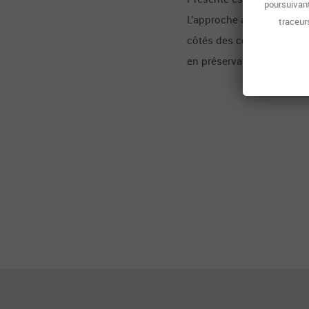
poursuivant
L’approche architecturale
traceurs
côtés des collectivités lo
en préservant l’environn