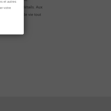
es et autres
 les moindres détails. Aux
ser votre
ser la qualité de vie tout