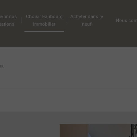
vrir nos
Choisir Faubourg
Acheter dans le
Nous cont
sations
Immobilier
neuf
006