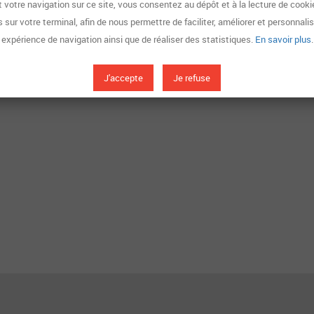
 votre navigation sur ce site, vous consentez au dépôt et à la lecture de cooki
 est toujours la même, rigoureuse et exigeante et ce, jusque dans
 sur votre terminal, afin de nous permettre de faciliter, améliorer et personnali
expérience de navigation ainsi que de réaliser des statistiques.
En savoir plus
.
cales et proche de ses clients, elle met tout en œuvre afin d’optimi
ement.
J'accepte
Je refuse