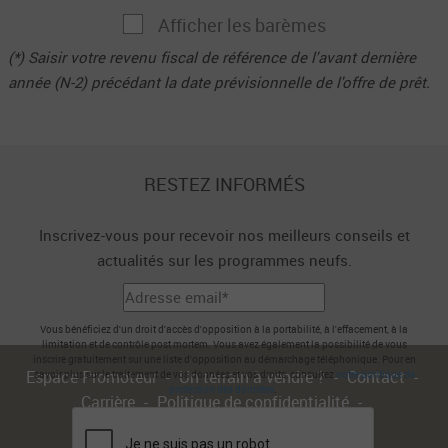
Afficher les barèmes
(*) Saisir votre revenu fiscal de référence de l'avant dernière
année (N-2) précédant la date prévisionnelle de l'offre de prêt.
RESTEZ INFORMÉS
Inscrivez-vous pour recevoir nos meilleurs conseils et
actualités sur les programmes neufs.
Vous bénéficiez d'un droit d'accès d'opposition à la portabilité, à l'effacement, à la
limitation et de contrôle post mortem. Vous avez également la possibilité de vous
inscrire gratuitement sur une liste d'opposition au démarchage téléphonique. Pour en
Espace Promoteur
Un terrain à vendre ?
Contact
savoir plus sur le traitement de vos données et vos droits, consultez
notre politique de
protection des données
.
Carrière
Politique de confidentialité
Conditions générales d'utilisation