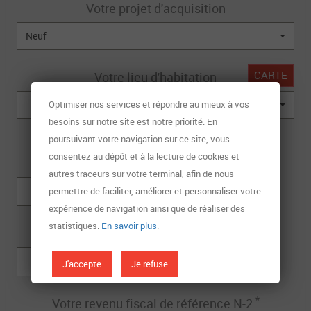
Votre projet d'acquisition
Neuf
CARTE
Votre lieu d'habitation
Optimiser nos services et répondre au mieux à vos
besoins sur notre site est notre priorité. En
poursuivant votre navigation sur ce site, vous
Coût du logement
consentez au dépôt et à la lecture de cookies et
(hors frais de notaire)
autres traceurs sur votre terminal, afin de nous
€
permettre de faciliter, améliorer et personnaliser votre
expérience de navigation ainsi que de réaliser des
statistiques.
En savoir plus
.
Coût des travaux
€
J'accepte
Je refuse
*
Votre revenu fiscal de référence N-2