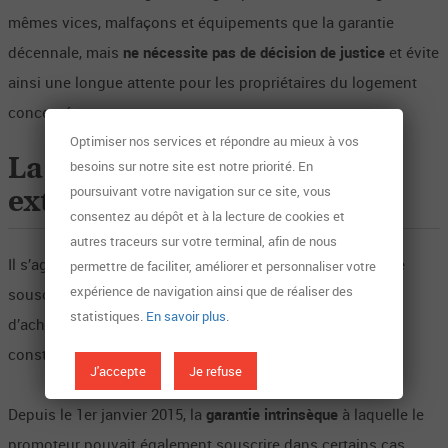
mêmes vices, malfaçons et équipements que la garantie
décennale, mais
ne nécessite pas de décision de justice
et évite
ainsi une longue attente pour les propriétaires du logement
concerné.
Optimiser nos services et répondre au mieux à vos
La garantie d’achèvement
besoins sur notre site est notre priorité. En
poursuivant votre navigation sur ce site, vous
extrinsèque
consentez au dépôt et à la lecture de cookies et
autres traceurs sur votre terminal, afin de nous
Il s’agit de la caution à laquelle le promoteur est obligé de
permettre de faciliter, améliorer et personnaliser votre
expérience de navigation ainsi que de réaliser des
souscrire dans le cadre d’une vente en l’état futur
statistiques.
En savoir plus
.
d’achèvement (VEFA), afin d’assurer le financement de la
construction s’il venait à ne plus pouvoir l’assumer.
J'accepte
Je refuse
Depuis le 1er janvier 2015, la
garantie intrinsèque
à laquelle le
promoteur pouvait également souscrire dans certains cas