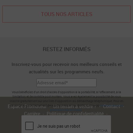
TOUS NOS ARTICLES
RESTEZ INFORMÉS
Inscrivez-vous pour recevoir nos meilleurs conseils et
actualités sur les programmes neufs.
Vous bénéficiez d'un droit d'accès d'opposition à la portabilité, à l'effacement, à la
limitation et de contrôle post mortem. Vous avez également la possibilité de vous
inscrire gratuitement sur une liste d'opposition au démarchage téléphonique. Pour en
Espace Promoteur
Un terrain à vendre ?
Contact
savoir plus sur le traitement de vos données et vos droits, consultez
notre politique de
protection des données
.
Carrière
Politique de confidentialité
Conditions générales d'utilisation