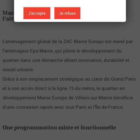
J'accepte
Je refuse
Marne Europe : Un quartier qui renforce
l’attractivité du territoire
L’aménagement global de la ZAC Marne Europe est mené par
l’aménageur Epa Marne, qui pilote le développement du
quartier dans une démarche alliant innovation, durabilité et
mixité urbaine.
Grâce à son emplacement stratégique au cœur du Grand Paris
et à son accès direct à la ligne 15 du métro, le quartier en
développement Marne Europe de Villiers-sur-Marne bénéficie
d’une connexion rapide avec tout Paris et l’Île-de-France.
Une programmation mixte et fonctionnelle